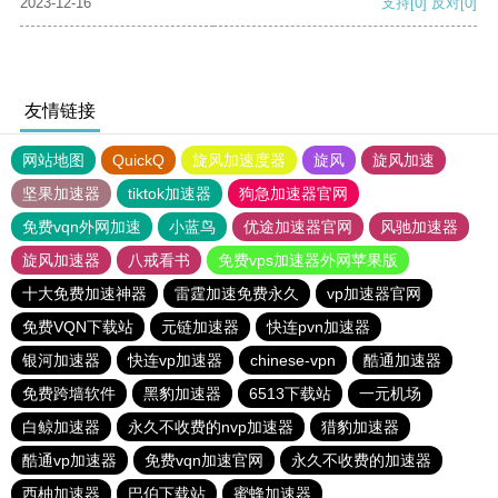
2023-12-16
支持
[0]
反对
[0]
友情链接
网站地图
QuickQ
旋风加速度器
旋风
旋风加速
坚果加速器
tiktok加速器
狗急加速器官网
免费vqn外网加速
小蓝鸟
优途加速器官网
风驰加速器
旋风加速器
八戒看书
免费vps加速器外网苹果版
十大免费加速神器
雷霆加速免费永久
vp加速器官网
免费VQN下载站
元链加速器
快连pvn加速器
银河加速器
快连vp加速器
chinese-vpn
酷通加速器
免费跨墙软件
黑豹加速器
6513下载站
一元机场
白鲸加速器
永久不收费的nvp加速器
猎豹加速器
酷通vp加速器
免费vqn加速官网
永久不收费的加速器
西柚加速器
巴伯下载站
蜜蜂加速器