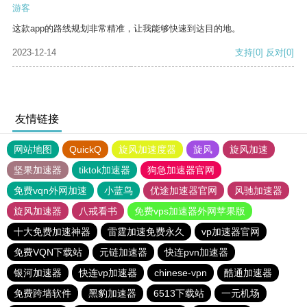
游客
这款app的路线规划非常精准，让我能够快速到达目的地。
2023-12-14
支持
[0]
反对
[0]
友情链接
网站地图
QuickQ
旋风加速度器
旋风
旋风加速
坚果加速器
tiktok加速器
狗急加速器官网
免费vqn外网加速
小蓝鸟
优途加速器官网
风驰加速器
旋风加速器
八戒看书
免费vps加速器外网苹果版
十大免费加速神器
雷霆加速免费永久
vp加速器官网
免费VQN下载站
元链加速器
快连pvn加速器
银河加速器
快连vp加速器
chinese-vpn
酷通加速器
免费跨墙软件
黑豹加速器
6513下载站
一元机场