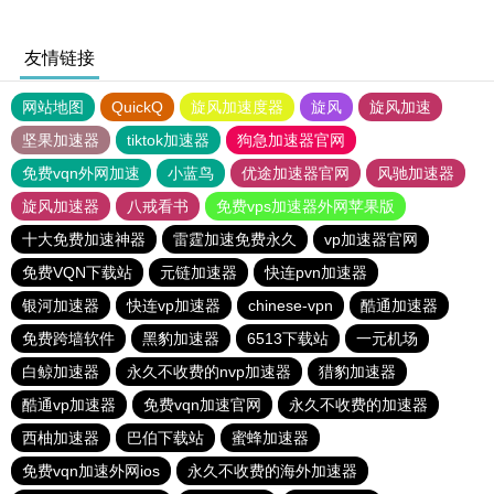
友情链接
网站地图
QuickQ
旋风加速度器
旋风
旋风加速
坚果加速器
tiktok加速器
狗急加速器官网
免费vqn外网加速
小蓝鸟
优途加速器官网
风驰加速器
旋风加速器
八戒看书
免费vps加速器外网苹果版
十大免费加速神器
雷霆加速免费永久
vp加速器官网
免费VQN下载站
元链加速器
快连pvn加速器
银河加速器
快连vp加速器
chinese-vpn
酷通加速器
免费跨墙软件
黑豹加速器
6513下载站
一元机场
白鲸加速器
永久不收费的nvp加速器
猎豹加速器
酷通vp加速器
免费vqn加速官网
永久不收费的加速器
西柚加速器
巴伯下载站
蜜蜂加速器
免费vqn加速外网ios
永久不收费的海外加速器