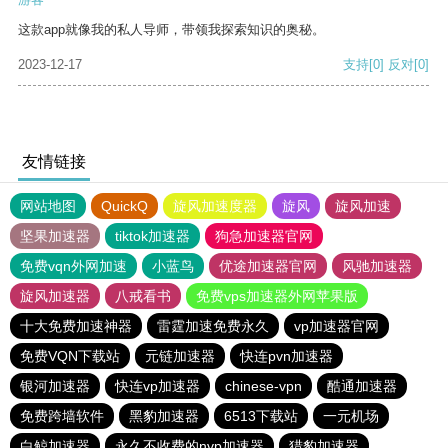
这款app就像我的私人导师，带领我探索知识的奥秘。
2023-12-17
支持
[0]
反对
[0]
友情链接
网站地图
QuickQ
旋风加速度器
旋风
旋风加速
坚果加速器
tiktok加速器
狗急加速器官网
免费vqn外网加速
小蓝鸟
优途加速器官网
风驰加速器
旋风加速器
八戒看书
免费vps加速器外网苹果版
十大免费加速神器
雷霆加速免费永久
vp加速器官网
免费VQN下载站
元链加速器
快连pvn加速器
银河加速器
快连vp加速器
chinese-vpn
酷通加速器
免费跨墙软件
黑豹加速器
6513下载站
一元机场
白鲸加速器
永久不收费的nvp加速器
猎豹加速器