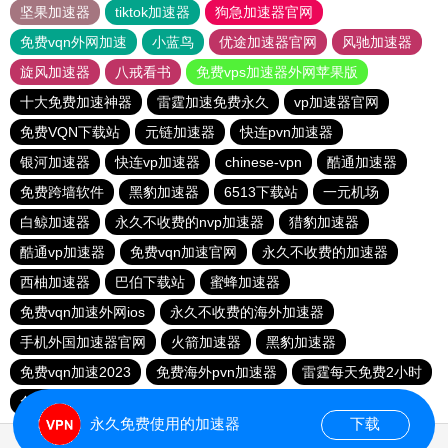
坚果加速器
tiktok加速器
狗急加速器官网
免费vqn外网加速
小蓝鸟
优途加速器官网
风驰加速器
旋风加速器
八戒看书
免费vps加速器外网苹果版
十大免费加速神器
雷霆加速免费永久
vp加速器官网
免费VQN下载站
元链加速器
快连pvn加速器
银河加速器
快连vp加速器
chinese-vpn
酷通加速器
免费跨墙软件
黑豹加速器
6513下载站
一元机场
白鲸加速器
永久不收费的nvp加速器
猎豹加速器
酷通vp加速器
免费vqn加速官网
永久不收费的加速器
西柚加速器
巴伯下载站
蜜蜂加速器
免费vqn加速外网ios
永久不收费的海外加速器
手机外国加速器官网
火箭加速器
黑豹加速器
免费vqn加速2023
免费海外pvn加速器
雷霆每天免费2小时
免费vqn加速外网
快连pvn加速器
西柚加速器
永久免费使用的加速器
下载