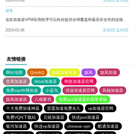
2024-01-06
支持
[0]
反对
[0]
游客
这款加速器VPM应用程序可以给你提供全球覆盖和最高安全性的连接。
2024-01-06
支持
[0]
反对
[0]
友情链接
网站地图
QuickQ
旋风加速度器
旋风
旋风加速
坚果加速器
tiktok加速器
狗急加速器官网
免费vqn外网加速
小蓝鸟
优途加速器官网
风驰加速器
旋风加速器
八戒看书
免费vps加速器外网苹果版
十大免费加速神器
雷霆加速免费永久
vp加速器官网
免费VQN下载站
元链加速器
快连pvn加速器
银河加速器
快连vp加速器
chinese-vpn
酷通加速器