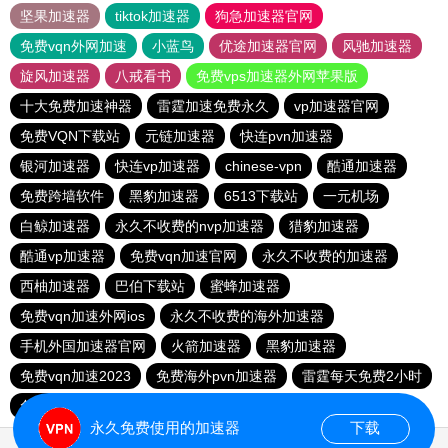
坚果加速器
tiktok加速器
狗急加速器官网
免费vqn外网加速
小蓝鸟
优途加速器官网
风驰加速器
旋风加速器
八戒看书
免费vps加速器外网苹果版
十大免费加速神器
雷霆加速免费永久
vp加速器官网
免费VQN下载站
元链加速器
快连pvn加速器
银河加速器
快连vp加速器
chinese-vpn
酷通加速器
免费跨墙软件
黑豹加速器
6513下载站
一元机场
白鲸加速器
永久不收费的nvp加速器
猎豹加速器
酷通vp加速器
免费vqn加速官网
永久不收费的加速器
西柚加速器
巴伯下载站
蜜蜂加速器
免费vqn加速外网ios
永久不收费的海外加速器
手机外国加速器官网
火箭加速器
黑豹加速器
免费vqn加速2023
免费海外pvn加速器
雷霆每天免费2小时
免费vqn加速外网
快连pvn加速器
西柚加速器
永久免费使用的加速器
下载