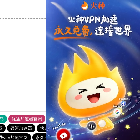
支持
[0]
反对
[0]
支持
[0]
反对
[0]
支持
[0]
反对
[0]
鸟
优途加速器官网
风驰加速器
旋风加速器
八戒看书
器
银河加速器
快连vp加速器
chinese-vpn
酷通加速器
费vqn加速官网
永久不收费的加速器
西柚加速器