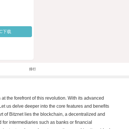
PC下载
排行
at the forefront of this revolution. With its advanced
Let us delve deeper into the core features and benefits
 of Bitznet lies the blockchain, a decentralized and
 for intermediaries such as banks or financial