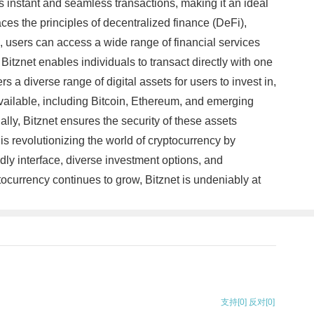
s instant and seamless transactions, making it an ideal
ces the principles of decentralized finance (DeFi),
, users can access a wide range of financial services
itznet enables individuals to transact directly with one
s a diverse range of digital assets for users to invest in,
 available, including Bitcoin, Ethereum, and emerging
nally, Bitznet ensures the security of these assets
is revolutionizing the world of cryptocurrency by
dly interface, diverse investment options, and
ptocurrency continues to grow, Bitznet is undeniably at
支持
[0]
反对
[0]