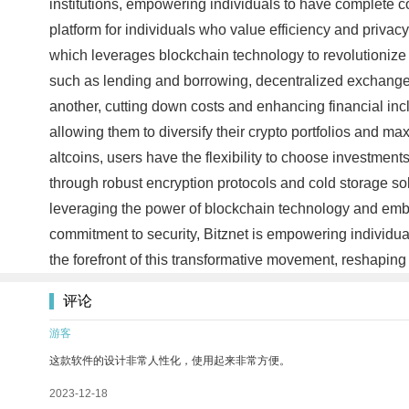
institutions, empowering individuals to have complete co
platform for individuals who value efficiency and privac
which leverages blockchain technology to revolutionize 
such as lending and borrowing, decentralized exchanges, 
another, cutting down costs and enhancing financial inclus
allowing them to diversify their crypto portfolios and ma
altcoins, users have the flexibility to choose investments
through robust encryption protocols and cold storage sol
leveraging the power of blockchain technology and embrac
commitment to security, Bitznet is empowering individuals
the forefront of this transformative movement, reshapin
评论
游客
这款软件的设计非常人性化，使用起来非常方便。
2023-12-18