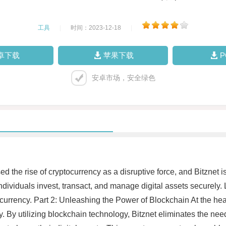
工具
|
时间：2023-12-18
|
卓下载
苹果下载
安卓市场，安全绿色
 the rise of cryptocurrency as a disruptive force, and Bitznet is 
ndividuals invest, transact, and manage digital assets securely. 
urrency. Part 2: Unleashing the Power of Blockchain At the heart
 By utilizing blockchain technology, Bitznet eliminates the need