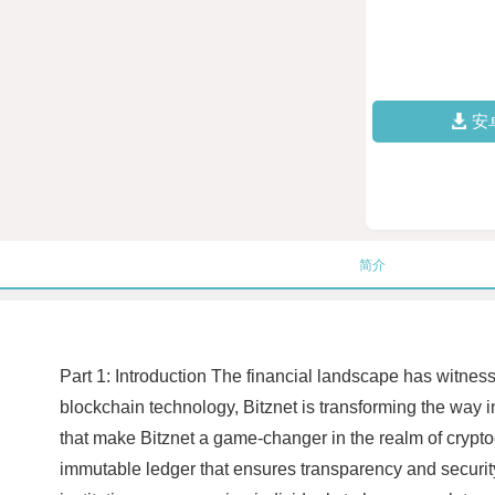
安
简介
Part 1: Introduction The financial landscape has witnessed
blockchain technology, Bitznet is transforming the way i
that make Bitznet a game-changer in the realm of cryptoc
immutable ledger that ensures transparency and security.