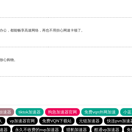
作办公，都能畅享高速网络，再也不用担心网速卡顿了。
够放心购物。
加速器
tiktok加速器
狗急加速器官网
免费vqn外网加速
小蓝
久
vp加速器官网
免费VQN下载站
元链加速器
快连pvn加速
速器
永久不收费的nvp加速器
猎豹加速器
酷通vp加速器
免