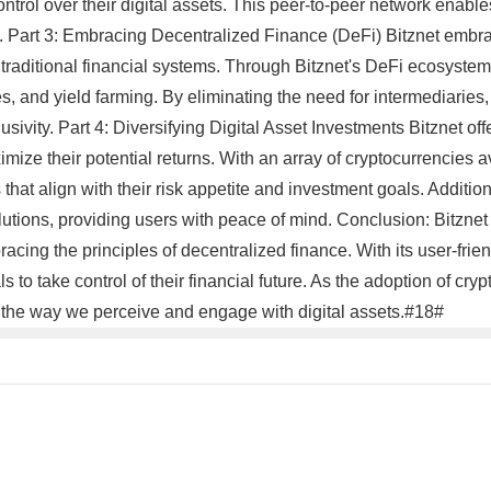
ntrol over their digital assets. This peer-to-peer network enable
y. Part 3: Embracing Decentralized Finance (DeFi) Bitznet embra
traditional financial systems. Through Bitznet's DeFi ecosystem
and yield farming. By eliminating the need for intermediaries, B
ivity. Part 4: Diversifying Digital Asset Investments Bitznet offer
ximize their potential returns. With an array of cryptocurrencies
 that align with their risk appetite and investment goals. Additio
utions, providing users with peace of mind. Conclusion: Bitznet 
ing the principles of decentralized finance. With its user-frien
 to take control of their financial future. As the adoption of cry
g the way we perceive and engage with digital assets.#18#