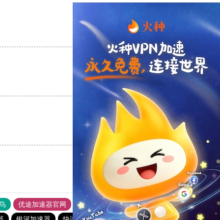
支持
[0]
反对
[0]
支持
[0]
反对
[0]
支持
[0]
反对
[0]
鸟
优途加速器官网
风驰加速器
旋风加速器
八戒看书
器
银河加速器
快连vp加速器
chinese-vpn
酷通加速器