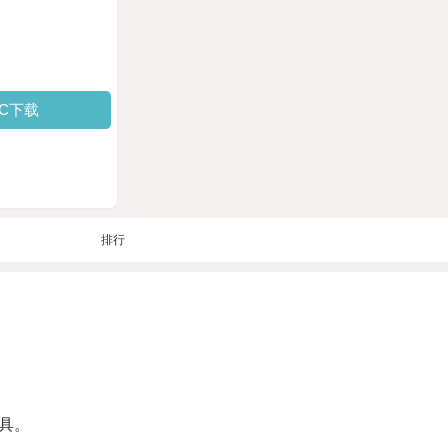
PC下载
排行
具。