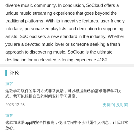
diverse music community. In conclusion, SoCloud offers a
unique music streaming experience that goes beyond the
traditional platforms. With its innovative features, user-friendly
interface, personalized playlists, and dedication to supporting
artists, SoCloud sets a new standard in the industry. Whether
you are a devoted music lover or someone seeking a fresh
approach to discovering music, SoCloud is the ultimate
destination for an elevated listening experience.#18#
评论
游客
这款学习软件的学习方式非常灵活，可以根据自己的需求选择学习方
式。我可以根据自己的时间安排学习进度。
2023-12-25
支持
[0]
反对
[0]
游客
这款加速器app的安全性很高，使用过程中不会泄露个人信息，让我非常
放心。