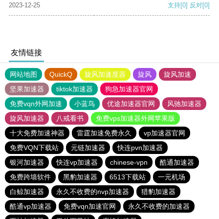
2023-12-25
支持
[0]
反对
[0]
友情链接
网站地图
QuickQ
旋风加速度器
旋风
旋风加速
坚果加速器
tiktok加速器
狗急加速器官网
免费vqn外网加速
小蓝鸟
优途加速器官网
风驰加速器
旋风加速器
八戒看书
免费vps加速器外网苹果版
十大免费加速神器
雷霆加速免费永久
vp加速器官网
免费VQN下载站
元链加速器
快连pvn加速器
银河加速器
快连vp加速器
chinese-vpn
酷通加速器
免费跨墙软件
黑豹加速器
6513下载站
一元机场
白鲸加速器
永久不收费的nvp加速器
猎豹加速器
酷通vp加速器
免费vqn加速官网
永久不收费的加速器