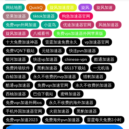
网站地图
QuickQ
旋风加速度器
旋风
旋风加速
坚果加速器
tiktok加速器
狗急加速器官网
免费vqn外网加速
小蓝鸟
优途加速器官网
风驰加速器
旋风加速器
八戒看书
免费vps加速器外网苹果版
十大免费加速神器
雷霆加速免费永久
vp加速器官网
免费VQN下载站
元链加速器
快连pvn加速器
银河加速器
快连vp加速器
chinese-vpn
酷通加速器
免费跨墙软件
黑豹加速器
6513下载站
一元机场
白鲸加速器
永久不收费的nvp加速器
猎豹加速器
酷通vp加速器
免费vqn加速官网
永久不收费的加速器
西柚加速器
巴伯下载站
蜜蜂加速器
免费vqn加速外网ios
永久不收费的海外加速器
手机外国加速器官网
火箭加速器
黑豹加速器
免费vqn加速2023
免费海外pvn加速器
雷霆每天免费2小时
免费vqn加速外网
快连pvn加速器
西柚加速器