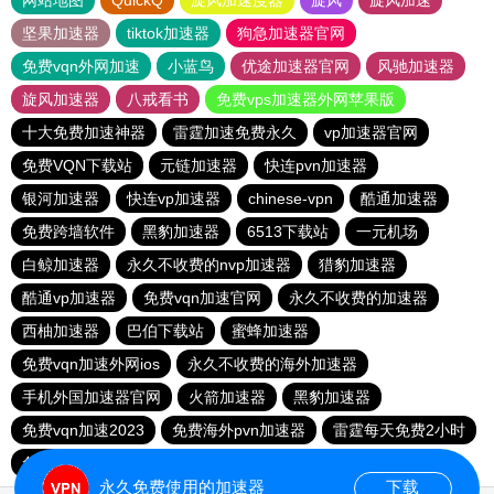
网站地图
QuickQ
旋风加速度器
旋风
旋风加速
坚果加速器
tiktok加速器
狗急加速器官网
免费vqn外网加速
小蓝鸟
优途加速器官网
风驰加速器
旋风加速器
八戒看书
免费vps加速器外网苹果版
十大免费加速神器
雷霆加速免费永久
vp加速器官网
免费VQN下载站
元链加速器
快连pvn加速器
银河加速器
快连vp加速器
chinese-vpn
酷通加速器
免费跨墙软件
黑豹加速器
6513下载站
一元机场
白鲸加速器
永久不收费的nvp加速器
猎豹加速器
酷通vp加速器
免费vqn加速官网
永久不收费的加速器
西柚加速器
巴伯下载站
蜜蜂加速器
免费vqn加速外网ios
永久不收费的海外加速器
手机外国加速器官网
火箭加速器
黑豹加速器
免费vqn加速2023
免费海外pvn加速器
雷霆每天免费2小时
免费vqn加速外网
快连pvn加速器
西柚加速器
永久免费使用的加速器
下载