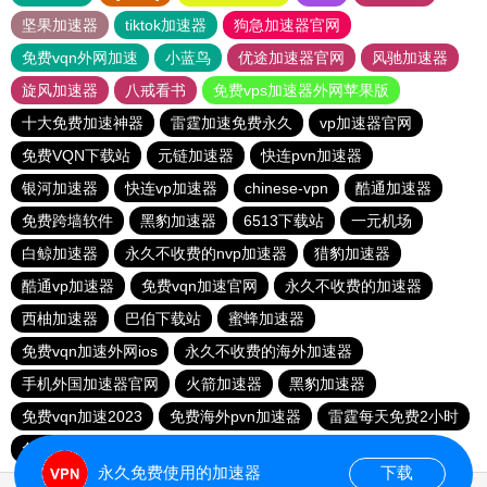
坚果加速器
tiktok加速器
狗急加速器官网
免费vqn外网加速
小蓝鸟
优途加速器官网
风驰加速器
旋风加速器
八戒看书
免费vps加速器外网苹果版
十大免费加速神器
雷霆加速免费永久
vp加速器官网
免费VQN下载站
元链加速器
快连pvn加速器
银河加速器
快连vp加速器
chinese-vpn
酷通加速器
免费跨墙软件
黑豹加速器
6513下载站
一元机场
白鲸加速器
永久不收费的nvp加速器
猎豹加速器
酷通vp加速器
免费vqn加速官网
永久不收费的加速器
西柚加速器
巴伯下载站
蜜蜂加速器
免费vqn加速外网ios
永久不收费的海外加速器
手机外国加速器官网
火箭加速器
黑豹加速器
免费vqn加速2023
免费海外pvn加速器
雷霆每天免费2小时
免费vqn加速外网
快连pvn加速器
西柚加速器
永久免费使用的加速器
下载