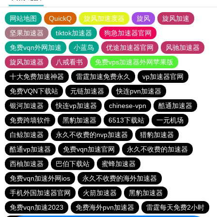
网站地图
QuickQ
旋风加速度器
旋风
旋风加速
坚果加速器
tiktok加速器
狗急加速器官网
免费vqn外网加速
小蓝鸟
优途加速器官网
风驰加速器
旋风加速器
八戒看书
免费vps加速器外网苹果版
十大免费加速神器
雷霆加速免费永久
vp加速器官网
免费VQN下载站
元链加速器
快连pvn加速器
银河加速器
快连vp加速器
chinese-vpn
酷通加速器
免费跨墙软件
黑豹加速器
6513下载站
一元机场
白鲸加速器
永久不收费的nvp加速器
猎豹加速器
酷通vp加速器
免费vqn加速官网
永久不收费的加速器
西柚加速器
巴伯下载站
蜜蜂加速器
免费vqn加速外网ios
永久不收费的海外加速器
手机外国加速器官网
火箭加速器
黑豹加速器
免费vqn加速2023
免费海外pvn加速器
雷霆每天免费2小时